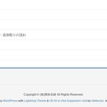
・追加彫りの流れ
Copyright © (有)岡本石材 All Rights Reserved.
by
WordPress
with
Lightning Theme
&
VK All in One Expansion Unit
by
Vektor,Inc.
t