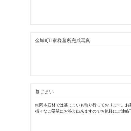
金城町H家様墓所完成写真
墓じまい
㈲岡本石材では墓じまいも執り行っております。お
様々なご要望にお答え出来ますのでお気軽にご連絡