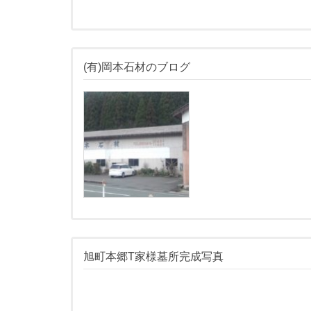
(有)岡本石材のブログ
旭町本郷T家様墓所完成写真