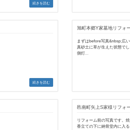
続きを読む
旭町本郷Y家墓地リフォ
まずはbefore写真&nbs
真砂土に草が生えた状態でし
側灯...
続きを読む
邑南町矢上S家様リフォ
リフォーム前の写真です。焼
香立ての下に納骨堂内に入る