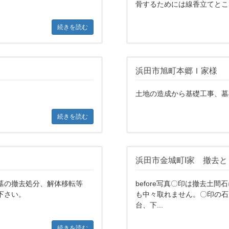
骨するためには線香立てとこ..
続きを読む
浜田市旭町本郷Ｉ家様
土地の造成から基礎工事、墓
続きを読む
浜田市金城町I家 撤去
墓の撤去処分、解体移転等
before写真〇印は撤去土
下さい。
も中々取れません。〇印の石
台、下...
続きを読む