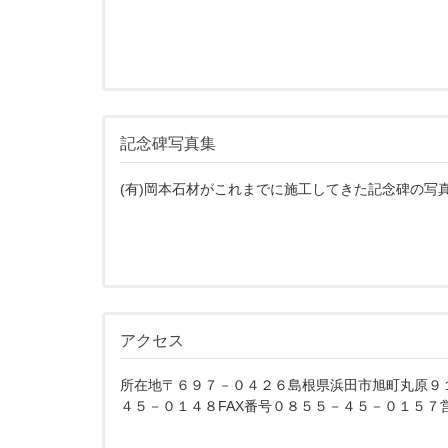
記念碑写真集
(有)岡本石材がこれまでに施工してきた記念碑の写
アクセス
所在地〒６９７－０４２６島根県浜田市旭町丸原９
４５－０１４８FAX番号０８５５－４５－０１５７営.