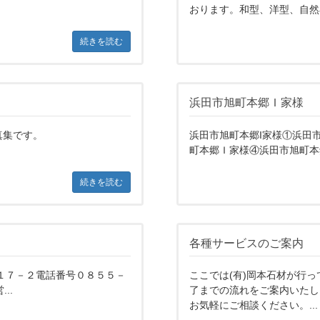
おります。和型、洋型、自然石
続きを読む
浜田市旭町本郷Ｉ家様
真集です。
浜田市旭町本郷I家様①浜田
町本郷Ｉ家様④浜田市旭町本
続きを読む
各種サービスのご案内
１７－２電話番号０８５５－
ここでは(有)岡本石材が行
..
了までの流れをご案内いたし
お気軽にご相談ください。...