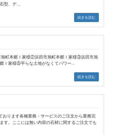
型、デ...
続きを読む
市旭町本郷Ｉ家様②浜田市旭町本郷Ｉ家様③浜田市旭
郷Ｉ家様⑤平らな土地がなくてパワー...
続きを読む
っております各種業務・サービスのご注文から業務完
ます。ここには無い内容の石材に関するご注文でも