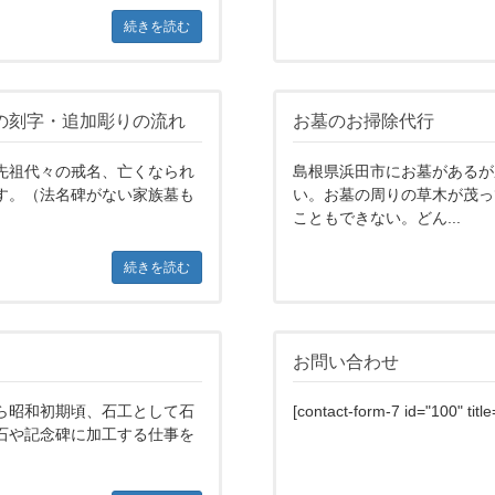
続きを読む
の刻字・追加彫りの流れ
お墓のお掃除代行
先祖代々の戒名、亡くなられ
島根県浜田市にお墓があるが
す。（法名碑がない家族墓も
い。お墓の周りの草木が茂っ
こともできない。どん...
続きを読む
お問い合わせ
ら昭和初期頃、石工として石
[contact-form-7 id="100"
石や記念碑に加工する仕事を