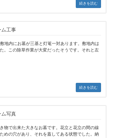
続きを読む
ーム工事
p;広い敷地内にお墓が三基と灯篭一対あります。敷地内は
た。この除草作業が大変だったそうです。それと左
続きを読む
ーム写真
き物で出来た大きなお墓です。花立と花立の間の線
ための穴があり、それを蓋してある状態でした。納