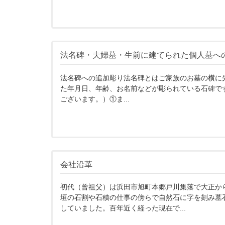
法名碑・夫婦墓・生前に建てられた個人墓へ
法名碑への追加彫り法名碑とはご家族のお墓の横に
た年月日、年齢、お名前などが彫られている石碑で
ございます。）①ま...
会社沿革
初代（曾祖父）は浜田市旭町本郷戸川集落で大正か
垣の石割や石積の仕事の傍らで自然石に字を刻み墓
していました。百年近く経った現在で...