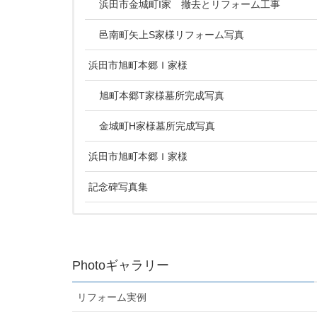
浜田市金城町I家 撤去とリフォーム工事
邑南町矢上S家様リフォーム写真
浜田市旭町本郷Ｉ家様
旭町本郷T家様墓所完成写真
金城町H家様墓所完成写真
浜田市旭町本郷Ｉ家様
記念碑写真集
Photoギャラリー
リフォーム実例