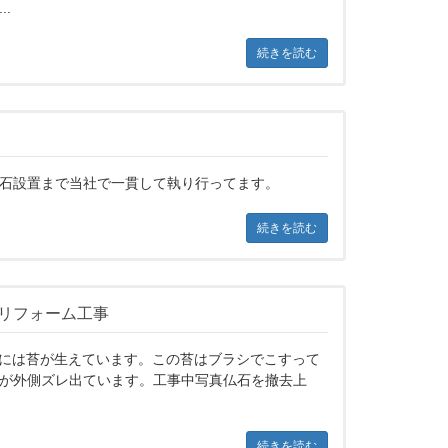
.
続きを読む
石設置まで当社で一貫して執り行ってます。
続きを読む
とリフォーム工事
間石には苔が生えています。この苔はブラシでこすって
が外側ズレ出ています。工事中写真仏石を撤去上
続きを読む